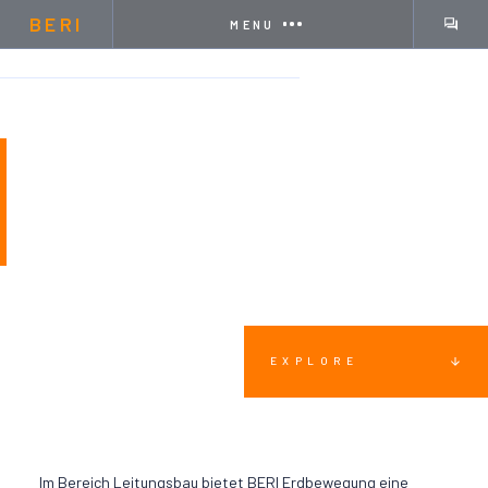
BERI
MENU
HOME
LEISTUNGEN
LEITUNGSBAU
LEITUNGSBAU
EXPLORE
Im Bereich Leitungsbau bietet BERI Erdbewegung eine